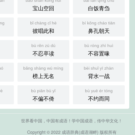
hàn
bǎo shān kōng huí
bái fàn qīng chú
宝山空回
白饭青刍
íng
bǐ chàng cǐ hè
bí kǒng cháo tiān
彼唱此和
鼻孔朝天
n
bù rěn zú dú
bù róng zhì huì
不忍卒读
不容置喙
uó
bǎng shàng wú míng
bèi shuǐ yī zhàn
榜上无名
背水一战
yè
bù piān bù yǐ
bù yuē ér tóng
不偏不倚
不约而同
世界看中国，中国有成语！学中国成语，传中华文化！
Copyright © 2022
成语辞典
(
成语湖畔)
版权所有