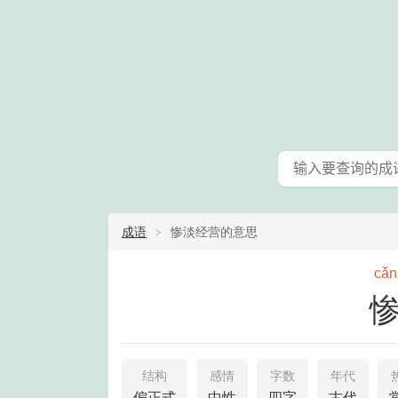
成语
惨淡经营的意思
cǎn
结构
感情
字数
年代
偏正式
中性
四字
古代