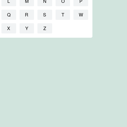
L
M
N
O
P
Q
R
S
T
W
X
Y
Z