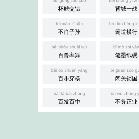
bēi gōng jiāo cuò
bèi chéng yī z
杯觥交错
背城一战
bù xiào zǐ sūn
bà dào héng x
不肖子孙
霸道横行
bǎi shòu shuài wǔ
bǐ mò zhǐ yà
百兽率舞
笔墨纸砚
bǎi bù chuān yáng
bì guān suǒ g
百步穿杨
闭关锁国
bǎi fā bǎi zhòng
bù wù zhèng 
百发百中
不务正业