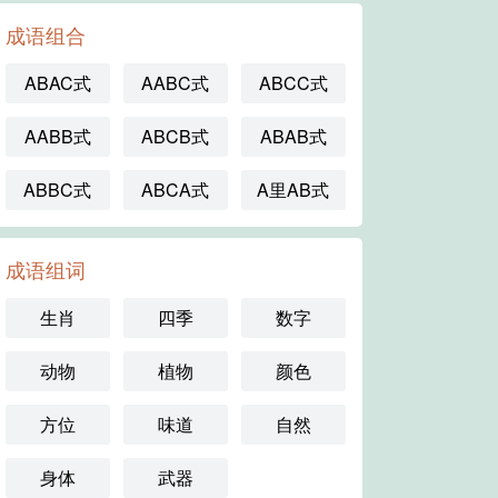
成语组合
ABAC式
AABC式
ABCC式
AABB式
ABCB式
ABAB式
ABBC式
ABCA式
A里AB式
成语组词
生肖
四季
数字
动物
植物
颜色
方位
味道
自然
身体
武器