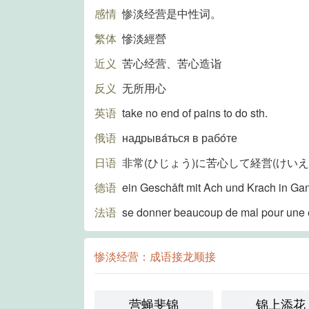
感情
惨淡经营是中性词。
繁体
慘淡經營
近义
苦心经营、苦心造诣
反义
无所用心
英语
take no end of pains to do sth.
俄语
надрывáться в рабóте
日语
非常(ひじょう)に苦心して経営(けいえ
德语
ein Geschǎft mit Ach und Krach in Ga
法语
se donner beaucoup de mal pour une
惨淡经营：成语接龙顺接
营蝇斐锦
锦上添花