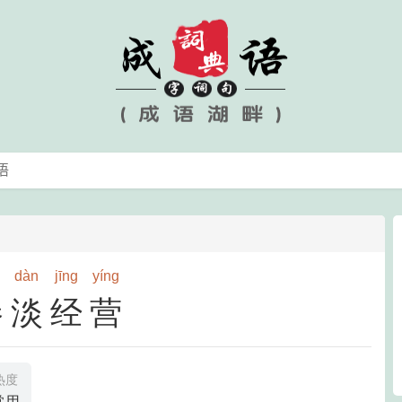
dàn
jīng
yíng
惨淡经营
热度
常用