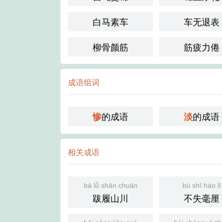
白马素车
车无退表
柳骨颜筋
筋疲力倦
成语组词
的成语
的成语
惨
淡
相关成语
bá lǚ shān chuān
bù shī háo lí
跋履山川
不失毫厘