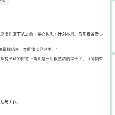
。原指作画下笔之前；精心构思；计划布局。后形容苦费心
将军拂绢素，意匠惨淡经营中。”
那条贫民窟的街道上简直是一所很整洁的屋子了。（邹韬奋
筹划与工作。