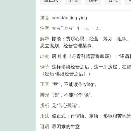
拼音
cǎn dàn jīng yíng
注音
ㄘㄢˇ ㄉㄢˋ ㄐ一ㄥ 一ㄥˊ
解释
惨淡：费尽心思；经营：筹划；组织
思去谋划、经营管理某事。
出处
唐 杜甫《丹青引赠曹将军霸》：“诏谓
例子
这样惨淡经营之后，这一所房屋，在
《经历 惨淡经营之后》）
正音
“营”，不能读作“yǐng”。
辨形
“淡”，不能写作“谈”。
辨析
见“苦心孤诣”。
用法
偏正式；作谓语、定语；形容艰苦地
谜语
最困难的生意