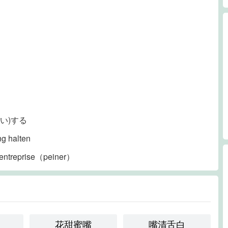
い)する
ng halten
 entreprise（peiner）
花甜蜜嘴
嘴清舌白