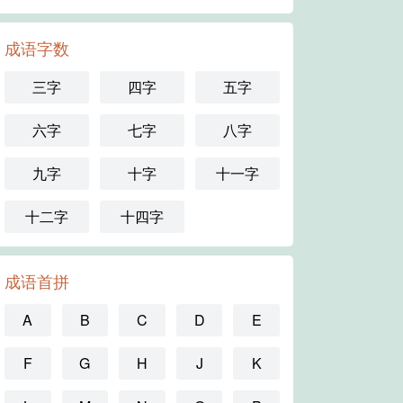
成语字数
三字
四字
五字
六字
七字
八字
九字
十字
十一字
十二字
十四字
成语首拼
A
B
C
D
E
F
G
H
J
K