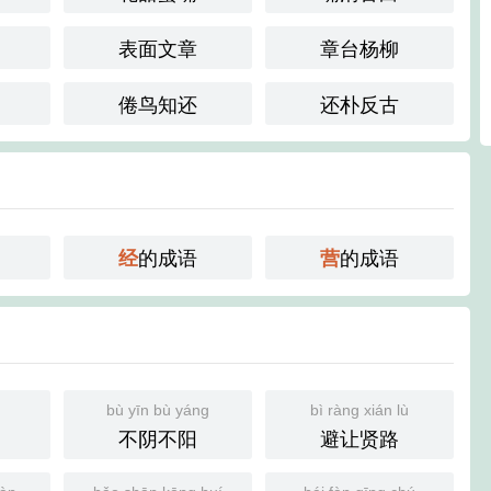
表面文章
章台杨柳
倦鸟知还
还朴反古
的成语
的成语
经
营
bù yīn bù yáng
bì ràng xián lù
不阴不阳
避让贤路