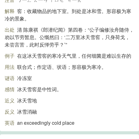
解释
窖：收藏物品的地下室。到处是冰和雪。形容极为寒
冷的景象。
出处
清 陈康祺《郎潜纪闻》第四卷：“公子编修汝舟随侍，
劝以节劳暂息。公慨然曰：‘二万里冰天雪窖，只身荷戈，
未尝言苦，此时反惮劳乎？’”
例子
在这冰天雪窖的寒冷天气里，任何细菌是难以生存的
用法
联合式；作定语、状语；形容极为寒冷。
谜语
冷冻室
感情
冰天雪窖是中性词。
近义
冰天雪地
反义
冰雪消融
英语
an exceedingly cold place