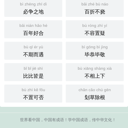
bì zhēng zhī dì
bǎi zhé bù náo
必争之地
百折不挠
bǎi nián hǎo hé
bù róng zhì yí
百年好合
不容置疑
bù qī ér yù
bì gōng bì jìng
不期而遇
毕恭毕敬
bǐ bǐ jiē shì
bù xiāng shàng xià
比比皆是
不相上下
bù zhì kě fǒu
chǎn cǎo chú gēn
不置可否
刬草除根
世界看中国，中国有成语！学中国成语，传中华文化！