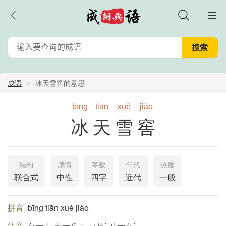
成语
冰天雪窖的意思
bīng
tiān
xuě
jiào
冰天雪窖
结构
感情
字数
年代
热度
联合式
中性
四字
近代
一般
拼音
bīng tiān xuě jiào
注音
ㄅ一ㄥ ㄊ一ㄢ ㄒㄩㄝˇ ㄐ一ㄠˋ