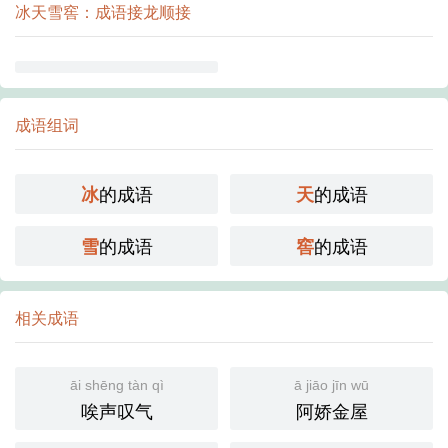
冰天雪窖：成语接龙顺接
成语组词
的成语
的成语
冰
天
的成语
的成语
雪
窖
相关成语
āi shēng tàn qì
ā jiāo jīn wū
唉声叹气
阿娇金屋