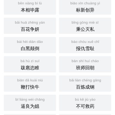
běn xiàng bì lù
biāo xīn chuàng yì
本相毕露
标新创异
bǎi huā zhēng yán
bǐng gōng miè sī
百花争妍
秉公灭私
bái hēi diān dǎo
bào chóu xuě chǐ
白黑颠倒
报仇雪耻
bá hù zì suī
bān shī huí cháo
跋扈恣睢
班师回朝
biān dǎ kuài niú
bǎi liàn chéng gāng
鞭打快牛
百炼成钢
bī liáng wéi chāng
bù kě jiù yào
逼良为娼
不可救药