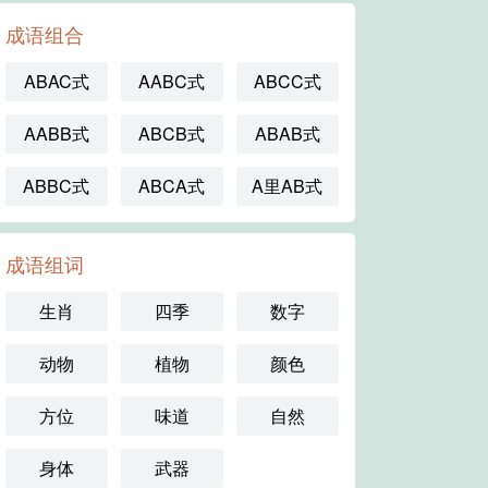
成语组合
ABAC式
AABC式
ABCC式
AABB式
ABCB式
ABAB式
ABBC式
ABCA式
A里AB式
成语组词
生肖
四季
数字
动物
植物
颜色
方位
味道
自然
身体
武器