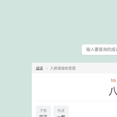
成语
八府巡按的意思
bā
字数
热度
四字
一般