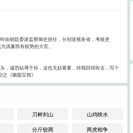
临时由朝廷委派监察御史担任，分别巡视各省，考核吏
视为清廉而有权势的大官。
班头，诚恐砧辱于你，这也无妨紧要，待我回得衙去，写个
剧之《胭脂宝褶》
刃树剑山
山鸡映水
分斤较两
两虎相争