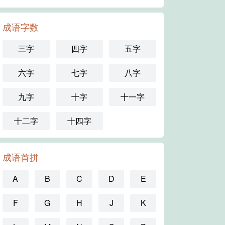
成语字数
三字
四字
五字
六字
七字
八字
九字
十字
十一字
十二字
十四字
成语首拼
A
B
C
D
E
F
G
H
J
K