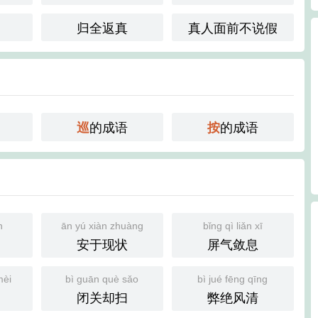
归全返真
真人面前不说假
的成语
的成语
巡
按
n
ān yú xiàn zhuàng
bǐng qì liǎn xī
安于现状
屏气敛息
mèi
bì guān què sǎo
bì jué fēng qīng
闭关却扫
弊绝风清