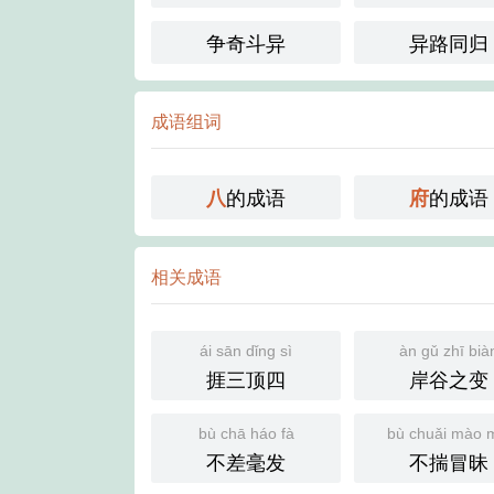
争奇斗异
异路同归
成语组词
的成语
的成语
八
府
相关成语
ái sān dǐng sì
àn gǔ zhī bià
捱三顶四
岸谷之变
bù chā háo fà
bù chuǎi mào 
不差毫发
不揣冒昧