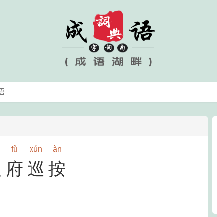
fǔ
xún
àn
八府巡按