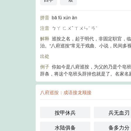
拼音
bā fǔ xún àn
注音
ㄅㄚ ㄈㄨˇ ㄒㄨㄣˊ ㄢˋ
解释
巡按之名，起于明代，非固定职官，
治。“八府巡按”常见于戏曲、小说，民间多
出处
例子
你如今是八府巡按，为父的乃是个皂
辞条，将这个皂班头辞掉也就是了。名家名
八府巡按：成语接龙顺接
按甲休兵
兵无血刃
水陆俱备
备多力分