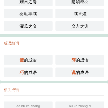
难言之隐
隐鳞戢羽
羽毛丰满
满堂灌
灌瓜之义
义方之训
成语组词
的成语
的成语
便
辞
的成语
的成语
巧
说
相关成语
ào bù kě zhǎng
bù kě zhōng rì