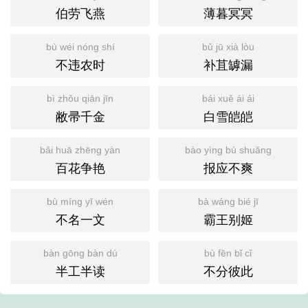
伯劳飞燕
薄暮冥冥
bù wéi nóng shí
bǔ jū xià lòu
不违农时
补苴罅漏
bì zhǒu qiān jīn
bái xuě ái ái
敝帚千金
白雪皑皑
bǎi huā zhēng yàn
bào yìng bù shuǎng
百花争艳
报应不爽
bù míng yī wén
bà wáng bié jī
不名一文
霸王别姬
bàn gōng bàn dú
bù fēn bǐ cǐ
半工半读
不分彼此