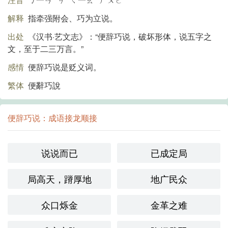
解释
指牵强附会、巧为立说。
出处
《汉书·艺文志》：“便辞巧说，破坏形体，说五字之
文，至于二三万言。”
感情
便辞巧说是贬义词。
繁体
便辭巧說
便辞巧说：成语接龙顺接
说说而已
已成定局
局高天，蹐厚地
地广民众
众口烁金
金革之难