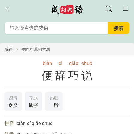
成语
便辞巧说的意思
biàn
cí
qiǎo
shuō
便辞巧说
感情
字数
热度
贬义
四字
一般
拼音
biàn cí qiǎo shuō
注音
ㄅ一ㄢˋ ㄘˊ ㄑ一ㄠˇ ㄕㄨㄛ