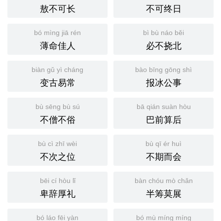
敖不可长
不可终日
bó mìng jiā rén
bì bù náo běi
薄命佳人
必不挠北
biàn gǔ yì cháng
bào bīng gōng shì
变古易常
报冰公事
bù sēng bù sú
bā qián suàn hòu
不僧不俗
巴前算后
bù cì zhī wèi
bù qī ér huì
不次之位
不期而会
bēi cí hòu lǐ
bàn chóu mò chǎn
卑辞厚礼
半筹莫展
bó láo fēi yàn
bó mù míng míng