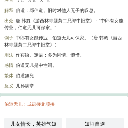
解释
伯道：邓伯道。旧时对他人无子的叹息。
出处
唐 韩愈《游西林寺题萧二兄郎中旧堂》：“中郎有女能
传业，伯道无儿可保家。”
例子
中郎有女能传业，伯道无儿可保家。（唐 韩愈《游西
林寺题萧二兄郎中旧堂》）
用法
作宾语、定语；多为同情、惋惜。
感情
伯道无儿是中性词。
繁体
伯道無兒
反义
儿孙满堂
伯道无儿：成语接龙顺接
儿女情长，英雄气短
短垣自逾