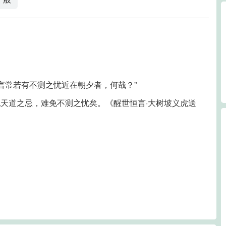
。
言常若有不测之忧近在朝夕者，何哉？”
天道之忌，难免不测之忧矣。《醒世恒言·大树坡义虎送