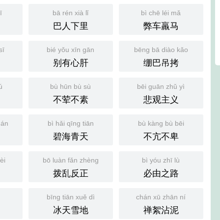
ī
bā rén xià lǐ
bì chē léi mǎ
巴人下里
弊车羸马
sī
bié yǒu xīn gān
bēng bā diào kǎo
别有心肝
绷巴吊拷
ú
bù hūn bù sù
bēi guān zhǔ yì
不荤不素
悲观主义
uán
bì hǎi qīng tiān
bù kàng bù bēi
碧海青天
不亢不卑
èi
bō luàn fǎn zhèng
bì yóu zhī lù
拨乱反正
必由之路
bīng tiān xuě dì
chán xū zhān ní
冰天雪地
禅絮沾泥