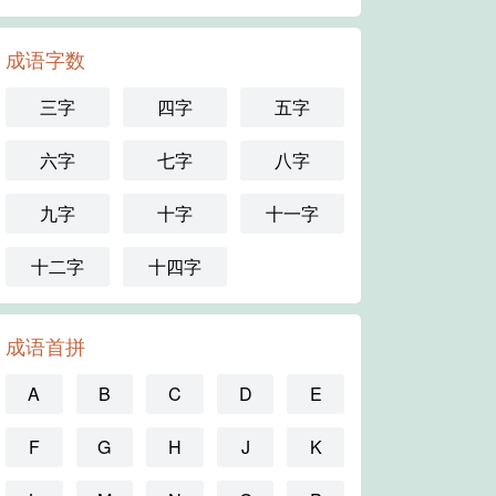
成语字数
三字
四字
五字
六字
七字
八字
九字
十字
十一字
十二字
十四字
成语首拼
A
B
C
D
E
F
G
H
J
K