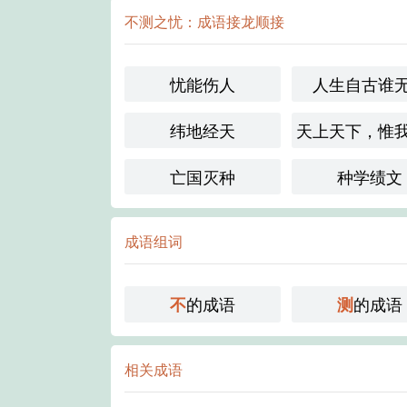
不测之忧：成语接龙顺接
忧能伤人
人生自古谁
纬地经天
天上天下，惟
亡国灭种
种学绩文
成语组词
的成语
的成语
不
测
相关成语