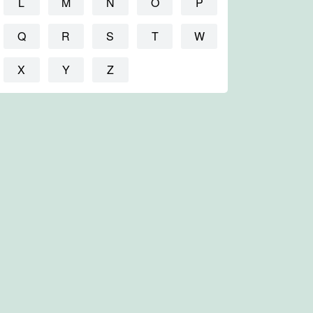
L
M
N
O
P
Q
R
S
T
W
X
Y
Z