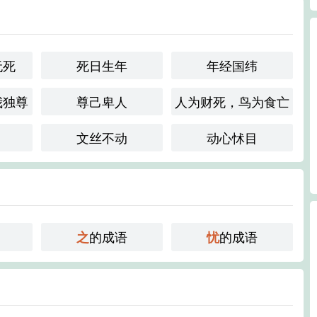
无死
死日生年
年经国纬
我独尊
尊己卑人
人为财死，鸟为食亡
文丝不动
动心怵目
的成语
的成语
之
忧