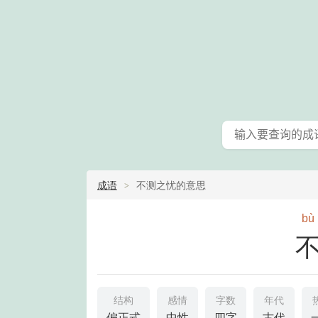
成语
不测之忧的意思
bù
结构
感情
字数
年代
偏正式
中性
四字
古代