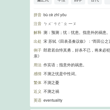
拼音
bù cè zhī yōu
注音
ㄅㄨˋ ㄘㄜˋ ㄓ 一ㄡ
解释
测：预测；忧：忧患。指意外的祸患
出处
宋 苏轼《田表圣奏议叙》：“而田公之
例子
郎君若自恃其勇，好杀不已，将来必犯
亲》
用法
作宾语；指意外的祸患。
感情
不测之忧是中性词。
繁体
不測之憂
近义
不测之祸
英语
eventuality