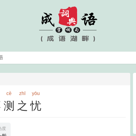
cè
zhī
yōu
不测之忧
热度
一般