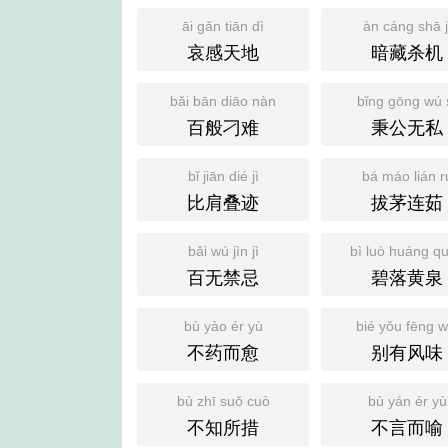
āi gǎn tiān dì
àn cáng shā j
哀感天地
暗藏杀机
bǎi bān diāo nàn
bǐng gōng wú 
百般刁难
秉公无私
bǐ jiān dié jì
bá máo lián r
比肩叠迹
拔茅连茹
bǎi wú jìn jì
bì luò huáng q
百无禁忌
碧落黄泉
bù yào ér yù
bié yǒu fēng w
不药而愈
别有风味
bù zhī suǒ cuò
bù yán ér yù
不知所措
不言而喻