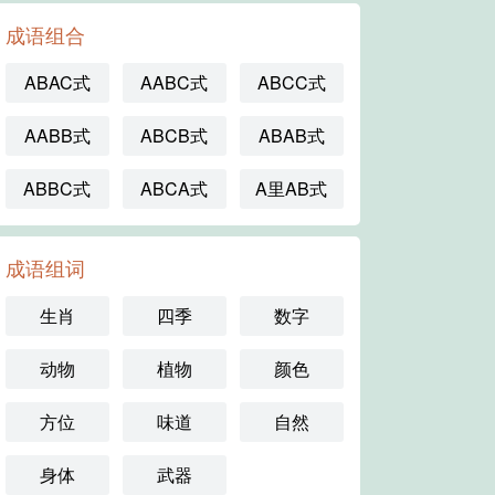
成语组合
ABAC式
AABC式
ABCC式
AABB式
ABCB式
ABAB式
ABBC式
ABCA式
A里AB式
成语组词
生肖
四季
数字
动物
植物
颜色
方位
味道
自然
身体
武器