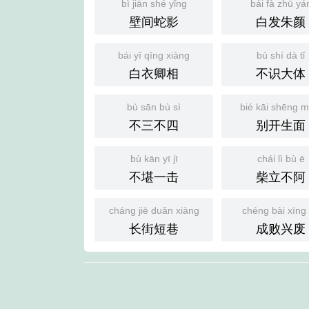
bì jiān shé yǐng
bái fà zhū yá
壁间蛇影
白发朱颜
bái yī qīng xiàng
bú shí dà tǐ
白衣卿相
不识大体
bù sān bù sì
bié kāi shēng m
不三不四
别开生面
bù kān yī jī
chái lì bù ē
不堪一击
柴立不阿
cháng jiē duǎn xiàng
chéng bài xīng 
长街短巷
成败兴废