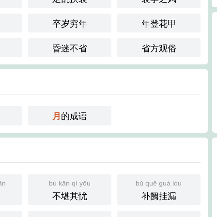
卒岁穷年
年登花甲
昏迷不省
省方观俗
的成语
月
ān
bù kān qí yōu
bǔ quē guà lòu
不堪其忧
补阙挂漏