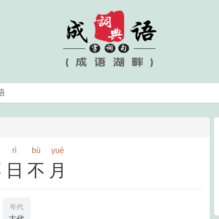
rì
bù
yuè
不日不月
年代
古代