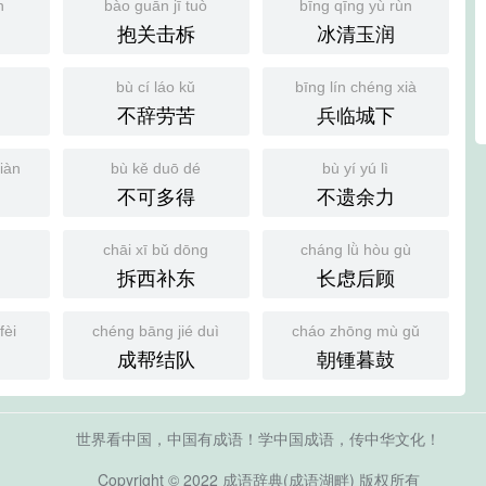
n
bào guān jī tuò
bīng qīng yù rùn
抱关击柝
冰清玉润
bù cí láo kǔ
bīng lín chéng xià
不辞劳苦
兵临城下
iàn
bù kě duō dé
bù yí yú lì
不可多得
不遗余力
chāi xī bǔ dōng
cháng lǜ hòu gù
拆西补东
长虑后顾
fèi
chéng bāng jié duì
cháo zhōng mù gǔ
成帮结队
朝锺暮鼓
世界看中国，中国有成语！学中国成语，传中华文化！
Copyright © 2022
成语辞典
(
成语湖畔)
版权所有