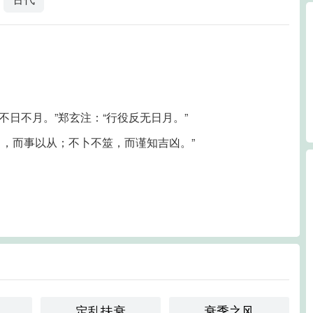
不日不月。”郑玄注：“行役反无日月。”
不月，而事以从；不卜不筮，而谨知吉凶。”
定乱扶衰
衰季之风