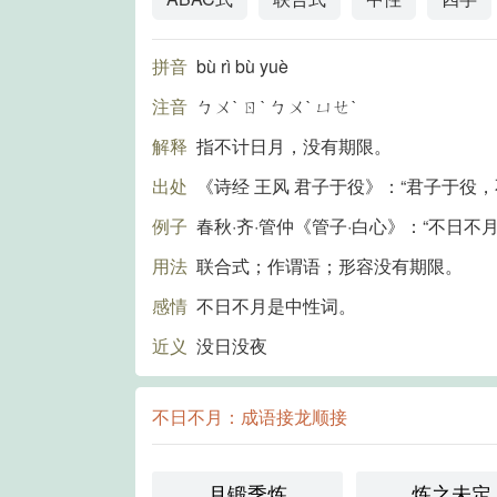
拼音
bù rì bù yuè
注音
ㄅㄨˋ ㄖˋ ㄅㄨˋ ㄩㄝˋ
解释
指不计日月，没有期限。
出处
《诗经 王风 君子于役》：“君子于役，
例子
春秋·齐·管仲《管子·白心》：“不日
用法
联合式；作谓语；形容没有期限。
感情
不日不月是中性词。
近义
没日没夜
不日不月：成语接龙顺接
月锻季炼
炼之未定