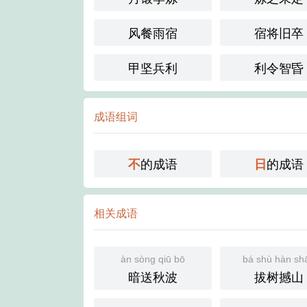
风餐雨宿
宿将旧卒
甲坚兵利
利令智昏
成语组词
的成语
的成语
不
日
相关成语
àn sòng qiū bō
bá shù hàn sh
暗送秋波
拔树撼山