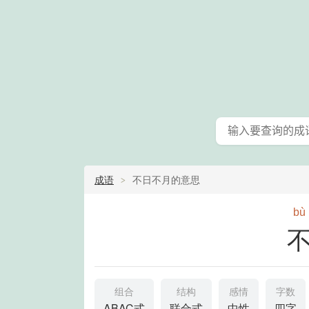
成语
不日不月的意思
bù
组合
结构
感情
字数
ABAC式
联合式
中性
四字