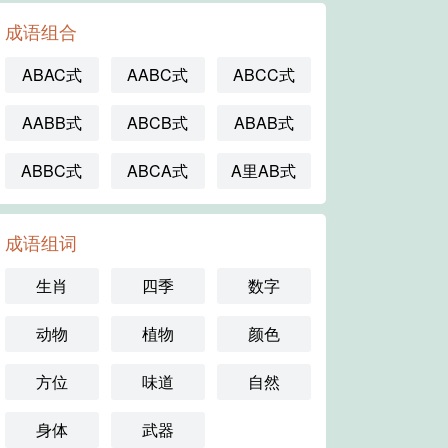
成语组合
ABAC式
AABC式
ABCC式
AABB式
ABCB式
ABAB式
ABBC式
ABCA式
A里AB式
成语组词
生肖
四季
数字
动物
植物
颜色
方位
味道
自然
身体
武器