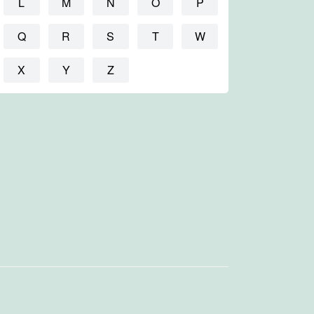
L
M
N
O
P
Q
R
S
T
W
X
Y
Z