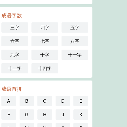
成语字数
三字
四字
五字
六字
七字
八字
九字
十字
十一字
十二字
十四字
成语首拼
A
B
C
D
E
F
G
H
J
K