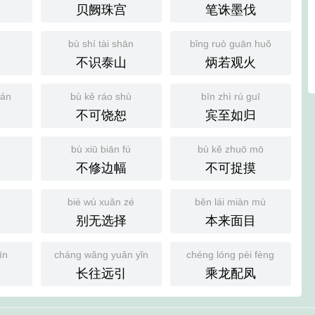
贝阙珠宫
笔诛墨伐
bù shí tài shān
bǐng ruò guān huǒ
不识泰山
炳若观火
uán
bù kě ráo shù
bīn zhì rú guī
不可饶恕
宾至如归
bù xiū biān fú
bù kě zhuō mō
不修边幅
不可捉摸
bié wú xuǎn zé
běn lái miàn mù
别无选择
本来面目
īn
cháng wǎng yuǎn yǐn
chéng lóng pèi fèng
长往远引
乘龙配凤