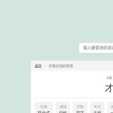
成语
才疏识浅的意思
cái
结构
感情
字数
年代
联合式
中性
四字
古代