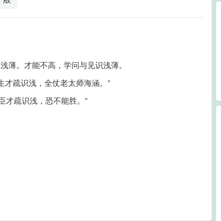
：浅薄。才能不高，学问与见识浅薄。
生才疏识浅，全仗老太师海涵。”
惟臣才疏识浅，恐不能胜。”