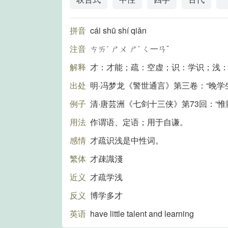
拼音
cái shū shí qiǎn
注音
ㄘㄞˊ ㄕㄨ ㄕˊ ㄑ一ㄢˇ
解释
才：才能；疏：空虚；识：学识；浅
出处
明·冯梦龙《警世通言》第三卷：“晚学
例子
清·唐芸洲《七剑十三侠》第73回：“
用法
作谓语、定语；用于自谦。
感情
才疏识浅是中性词。
繁体
才疎識淺
近义
才疏学浅
反义
博学多才
英语
have little talent and learning