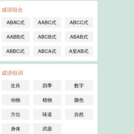
成语组合
ABAC式
AABC式
ABCC式
AABB式
ABCB式
ABAB式
ABBC式
ABCA式
A里AB式
成语组词
生肖
四季
数字
动物
植物
颜色
方位
味道
自然
身体
武器