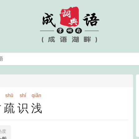
shū
shí
qiǎn
才疏识浅
热度
一般