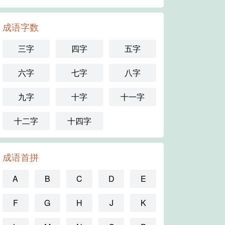
成语字数
三字
四字
五字
六字
七字
八字
九字
十字
十一字
十二字
十四字
成语首拼
A
B
C
D
E
F
G
H
J
K