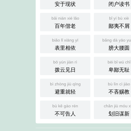
安于现状
闭户读书
bǎi nián xié lǎo
bǐ yí bù xiè
百年偕老
鄙夷不屑
biǎo lǐ xiāng yī
bǎng dà yāo y
表里相依
膀大腰圆
bō yún jiàn rì
bēi bǐ wú chǐ
拨云见日
卑鄙无耻
bì zhòng jiù qīng
bù lìn cì jiào
避重就轻
不吝赐教
bù kě gào rén
chǎn jiù móu x
不可告人
刬旧谋新