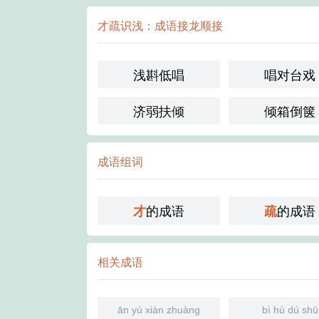
才疏识浅：成语接龙顺接
浅斟低唱
唱对台戏
济弱扶倾
倾箱倒箧
成语组词
的成语
的成语
才
疏
相关成语
ān yú xiàn zhuàng
bì hù dú shū