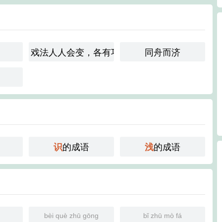
戏法人人会变，各有巧妙不同
同舟而济
的成语
的成语
识
浅
bèi què zhū gōng
bǐ zhū mò fá