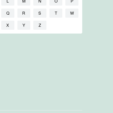
L
M
N
O
P
Q
R
S
T
W
X
Y
Z