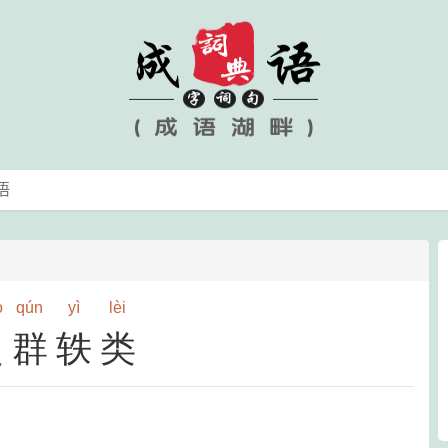
o
qún
yì
lèi
超群轶类