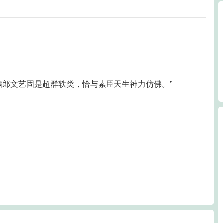
这骕郎文艺固是超群轶类，恰与素臣天生神力仿佛。”