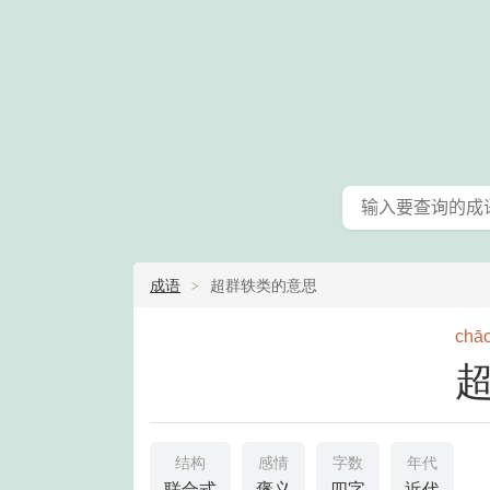
成语
超群轶类的意思
chā
结构
感情
字数
年代
联合式
褒义
四字
近代