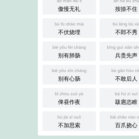
ào màn wú lǐ
àn nà bù zh
傲慢无礼
按捺不住
bù fú shāo mái
bù láng bù xi
不伏烧埋
不郎不秀
bié yǒu fèi cháng
bīng guì xiān s
别有肺肠
兵贵先声
bié yǒu xīn cháng
bù gǎn hòu r
别有心肠
不敢后人
bǐ zhòu zuò yè
bá hù zì suī
俾昼作夜
跋扈恣睢
bù jiā sī suǒ
bǎi zhǎo náo x
不加思索
百爪挠心