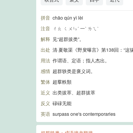
拼音
chāo qún yì lèi
注音
ㄔㄠ ㄑㄨㄣˊ 一ˋ ㄌㄟˋ
解释
见“超群拔类”。
出处
清·夏敬渠《野叟曝言》第138回：“
用法
作谓语、定语；指人杰出。
感情
超群轶类是褒义词。
繁体
超羣軼類
近义
出类拔萃、超群拔萃
反义
碌碌无能
英语
surpass one's contemporaries
超群轶类：成语接龙顺接