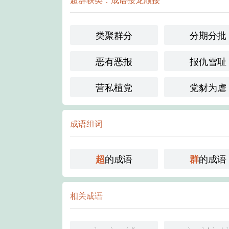
类聚群分
分期分批
恶有恶报
报仇雪耻
营私植党
党豺为虐
成语组词
的成语
的成语
超
群
相关成语