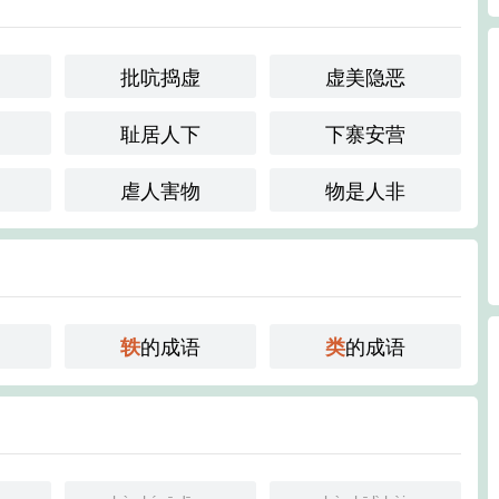
批吭捣虚
虚美隐恶
耻居人下
下寨安营
虐人害物
物是人非
的成语
的成语
轶
类