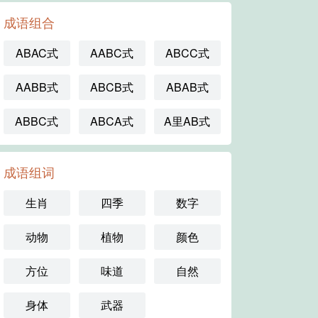
成语组合
ABAC式
AABC式
ABCC式
AABB式
ABCB式
ABAB式
ABBC式
ABCA式
A里AB式
成语组词
生肖
四季
数字
动物
植物
颜色
方位
味道
自然
身体
武器