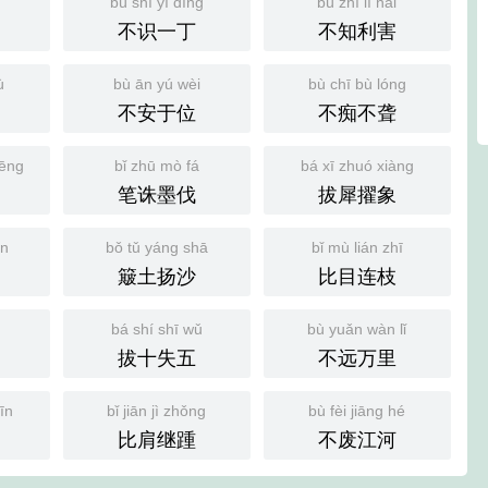
ù
bù shí yī dīng
bù zhī lì hài
不识一丁
不知利害
ù
bù ān yú wèi
bù chī bù lóng
不安于位
不痴不聋
hēng
bǐ zhū mò fá
bá xī zhuó xiàng
笔诛墨伐
拔犀擢象
én
bǒ tǔ yáng shā
bǐ mù lián zhī
簸土扬沙
比目连枝
bá shí shī wǔ
bù yuǎn wàn lǐ
拔十失五
不远万里
īn
bǐ jiān jì zhǒng
bù fèi jiāng hé
比肩继踵
不废江河