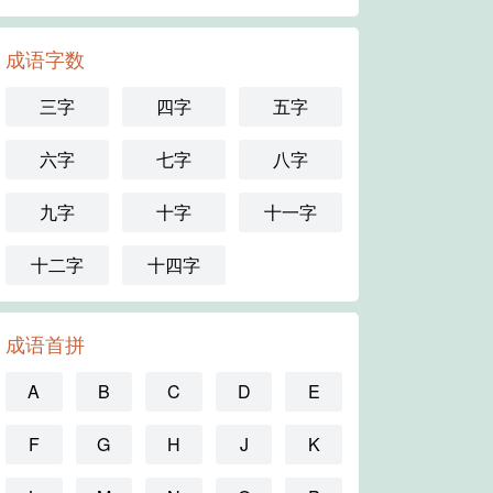
成语字数
三字
四字
五字
六字
七字
八字
九字
十字
十一字
十二字
十四字
成语首拼
A
B
C
D
E
F
G
H
J
K