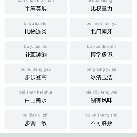
bàn chóu mò chǎn
bǐ quán liàng lì
半筹莫展
比权量力
bǐ wù lián lèi
běi mén nán yá
比物连类
北门南牙
bǔ jū xià lòu
bó xué duō shí
补苴罅漏
博学多识
bù bù dēng gāo
bīng qīng yù jié
步步登高
冰清玉洁
bái shān hēi shuǐ
bié yǒu fēng wèi
白山黑水
别有风味
bù diào yī zhì
bù kě shèng shǔ
步调一致
不可胜数