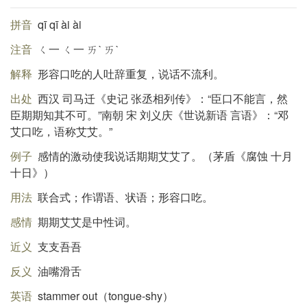
拼音
qī qī ài ài
注音
ㄑ一 ㄑ一 ㄞˋ ㄞˋ
解释
形容口吃的人吐辞重复，说话不流利。
出处
西汉 司马迁《史记 张丞相列传》：“臣口不能言，然
臣期期知其不可。”南朝 宋 刘义庆《世说新语 言语》：“邓
艾口吃，语称艾艾。”
例子
感情的激动使我说话期期艾艾了。（茅盾《腐蚀 十月
十日》）
用法
联合式；作谓语、状语；形容口吃。
感情
期期艾艾是中性词。
近义
支支吾吾
反义
油嘴滑舌
英语
stammer out（tongue-shy）