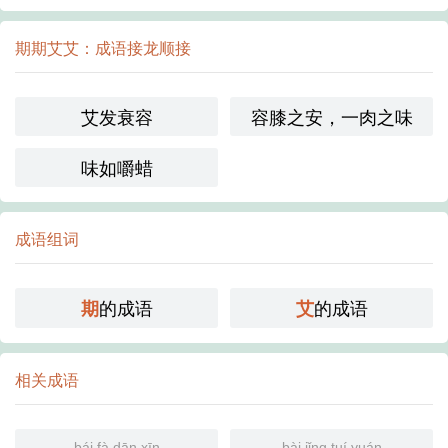
期期艾艾：成语接龙顺接
艾发衰容
容膝之安，一肉之味
味如嚼蜡
成语组词
的成语
的成语
期
艾
相关成语
bái fà dān xīn
bài jǐng tuí yuán