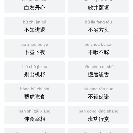
白发丹心
败井颓垣
bù zhī jìn tuì
bù liè fāng tóu
不知进退
不劣方头
bǔ zhòu bǔ yè
bù chǒu bù cǎi
卜昼卜夜
不瞅不睬
bié chū jī zhù
bān chún dì shé
别出机杼
搬唇递舌
bāng hǔ chī shí
bù qīng rán nuò
帮虎吃食
不轻然诺
bàn shí zǎi xiàng
bān gōng xíng shǎng
伴食宰相
班功行赏