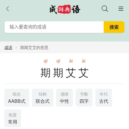
成语
期期艾艾的意思
qī
qī
ài
ài
期期艾艾
组合
结构
感情
字数
年代
AABB式
联合式
中性
四字
古代
热度
常用