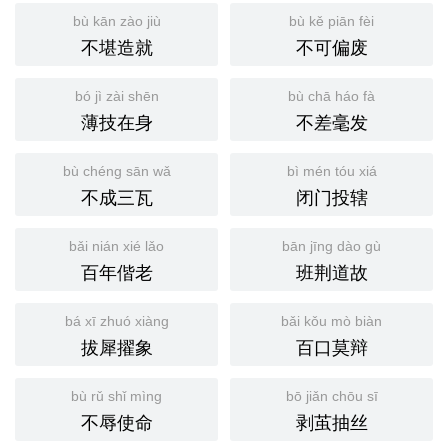
bù kān zào jiù
bù kě piān fèi
不堪造就
不可偏废
bó jì zài shēn
bù chā háo fà
薄技在身
不差毫发
bù chéng sān wǎ
bì mén tóu xiá
不成三瓦
闭门投辖
bǎi nián xié lǎo
bān jīng dào gù
百年偕老
班荆道故
bá xī zhuó xiàng
bǎi kǒu mò biàn
拔犀擢象
百口莫辩
bù rǔ shǐ mìng
bō jiǎn chōu sī
不辱使命
剥茧抽丝