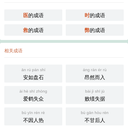
的成语
的成语
医
时
的成语
的成语
救
弊
相关成语
ān rú pán shí
áng rán ér rù
安如盘石
昂然而入
ài hè shī zhòng
bài jì shī jù
爱鹤失众
败绩失据
bù yīn rén rè
bù gān hòu rén
不因人热
不甘后人