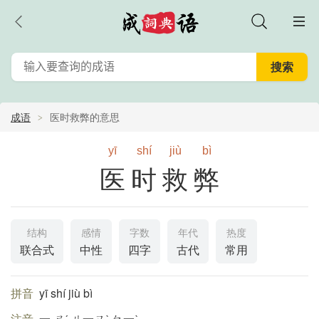
成语
医时救弊的意思
yī
shí
jiù
bì
医时救弊
结构
感情
字数
年代
热度
联合式
中性
四字
古代
常用
拼音
yī shí jiù bì
注音
一 ㄕˊ ㄐ一ㄡˋ ㄅ一ˋ