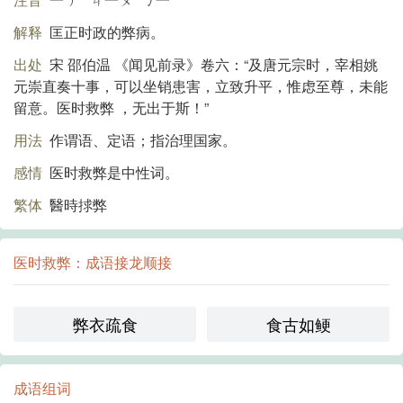
解释
匡正时政的弊病。
出处
宋 邵伯温 《闻见前录》卷六：“及唐元宗时，宰相姚
元崇直奏十事，可以坐销患害，立致升平，惟虑至尊，未能
留意。医时救弊 ，无出于斯！”
用法
作谓语、定语；指治理国家。
感情
医时救弊是中性词。
繁体
醫時捄弊
医时救弊：成语接龙顺接
弊衣疏食
食古如鲠
成语组词