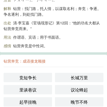
解释
钻营：找门路，托人情，以谋取名利；奔竞：争逐。
争名逐利，到处找门路。
出处
清·李宝嘉《官场现形记》第12回：“他的功名大都从
钻营奔竞而来。”
用法
作谓语、宾语；用于书面语。
感情
钻营奔竞是中性词。
钻营奔竞：成语接龙顺接
竞短争长
长城万里
里谈巷议
议论蜂起
起早挂晚
晚节不终