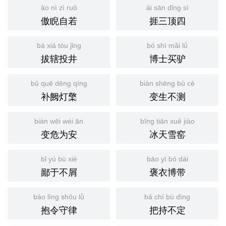
ào nì zì ruò
ái sān dǐng sì
傲睨自若
捱三顶四
bá xiá tóu jǐng
bó shì mǎi lǘ
拔辖投井
博士买驴
bǔ quē dēng qíng
biàn shēng bù cè
补阙灯檠
变生不测
biàn wēi wéi ān
bīng tiān xuě jiào
变危为安
冰天雪窑
bǐ yú bù xiè
bāo yī bó dài
鄙于不屑
褒衣博带
bào lìng shǒu lǜ
bǎ chí bù dìng
抱令守律
把持不定