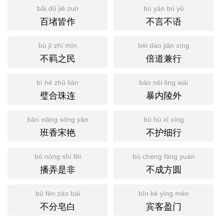
bǎi dǔ jiē zuò
bù yán bù yǔ
百堵皆作
不言不语
bù jī zhī mín
bèi dào jiān xíng
不羁之民
倍道兼行
bì hé zhū lián
bào nèi líng wài
璧合珠连
暴内陵外
bān xiāng sòng yàn
bù hù xì xíng
班香宋艳
不护细行
bō nòng shì fēi
bù chéng fāng yuán
播弄是非
不成方圆
bù fēn zào bái
bīn kè yíng mén
不分皂白
宾客盈门