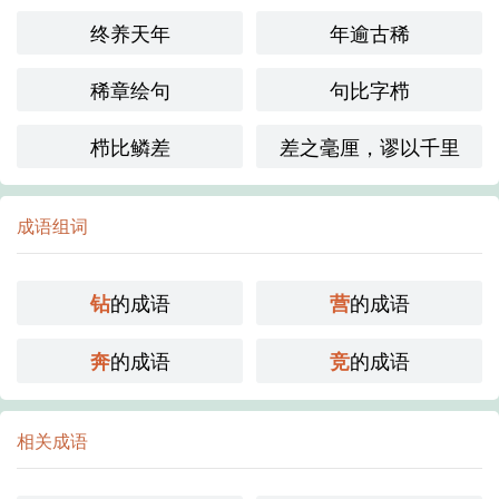
终养天年
年逾古稀
稀章绘句
句比字栉
栉比鳞差
差之毫厘，谬以千里
成语组词
的成语
的成语
钻
营
的成语
的成语
奔
竞
相关成语