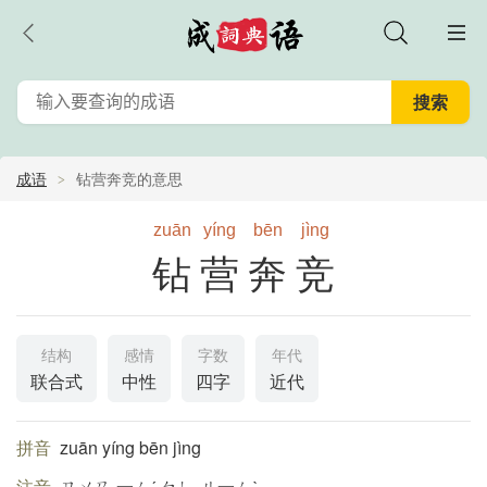
成语
钻营奔竞的意思
zuān
yíng
bēn
jìng
钻营奔竞
结构
感情
字数
年代
联合式
中性
四字
近代
拼音
zuān yíng bēn jìng
注音
ㄗㄨㄢ 一ㄥˊ ㄅㄣ ㄐ一ㄥˋ