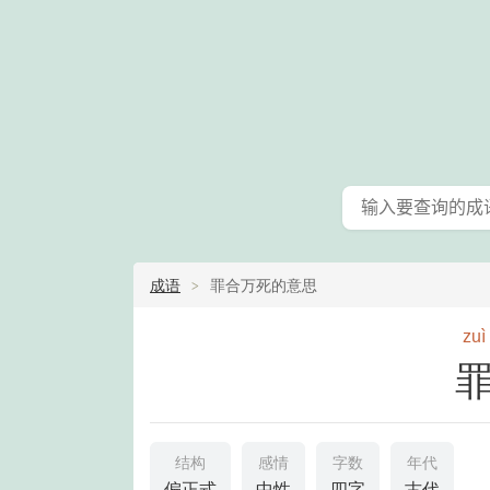
成语
罪合万死的意思
zuì
结构
感情
字数
年代
偏正式
中性
四字
古代