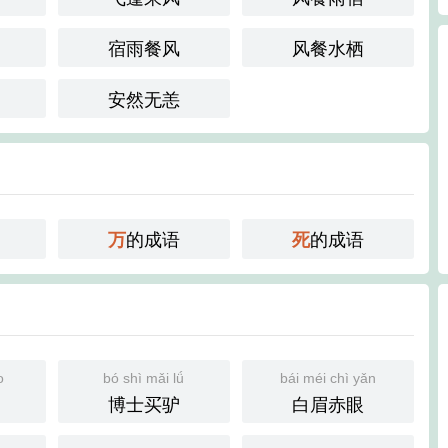
宿雨餐风
风餐水栖
安然无恙
的成语
的成语
万
死
o
bó shì mǎi lǘ
bái méi chì yǎn
博士买驴
白眉赤眼