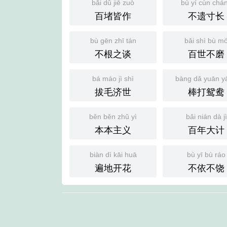
bǎi dǔ jiē zuò
bù yí cùn chá
百堵皆作
不遗寸长
bù gēn zhī tán
bǎi shì bù m
不根之谈
百世不磨
bá máo jì shì
bàng dǎ yuān y
拔毛济世
棒打鸳鸯
běn běn zhǔ yì
bǎi nián dà jì
本本主义
百年大计
biàn dì kāi huā
bù yī bù ráo
遍地开花
不依不饶