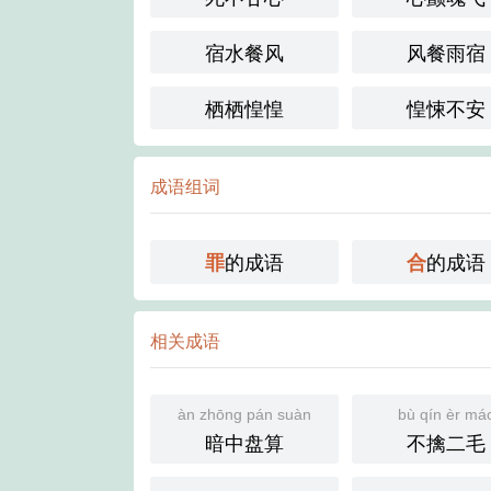
宿水餐风
风餐雨宿
栖栖惶惶
惶悚不安
成语组词
的成语
的成语
罪
合
相关成语
àn zhōng pán suàn
bù qín èr má
暗中盘算
不擒二毛