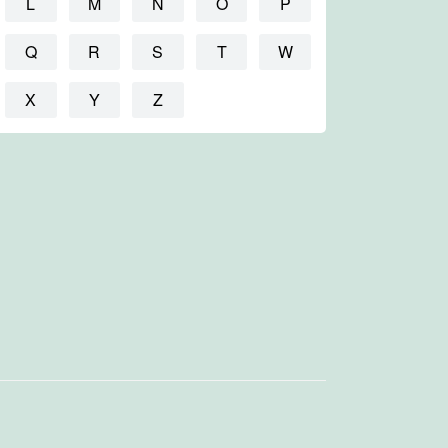
L
M
N
O
P
Q
R
S
T
W
X
Y
Z