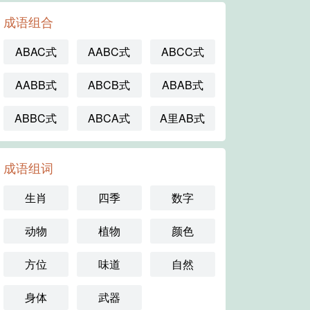
成语组合
ABAC式
AABC式
ABCC式
AABB式
ABCB式
ABAB式
ABBC式
ABCA式
A里AB式
成语组词
生肖
四季
数字
动物
植物
颜色
方位
味道
自然
身体
武器