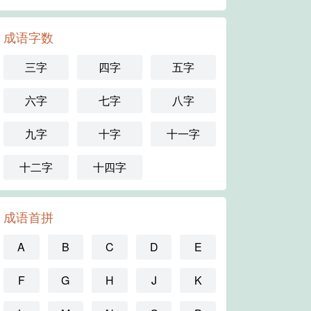
成语字数
三字
四字
五字
六字
七字
八字
九字
十字
十一字
十二字
十四字
成语首拼
A
B
C
D
E
F
G
H
J
K