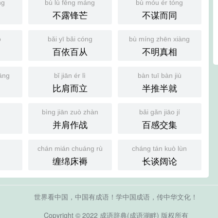
ng
bù lù fēng máng
bù móu ér tóng
不露锋芒
不谋而同
ó
bǎi yī bǎi cóng
bù míng zhēn xiàng
百依百从
不明真相
āng
bǐ jiān ér lì
bàn tuī bàn jiù
比肩而立
半推半就
bìng jiān zuò zhàn
bǎi gǎn jiāo jí
并肩作战
百感交集
chán mián chuáng rù
cháng tán kuò lùn
缠绵床褥
长谈阔论
世界看中国，中国有成语！学中国成语，传中华文化！
Copyright © 2022
成语辞典
(
成语湖畔)
版权所有