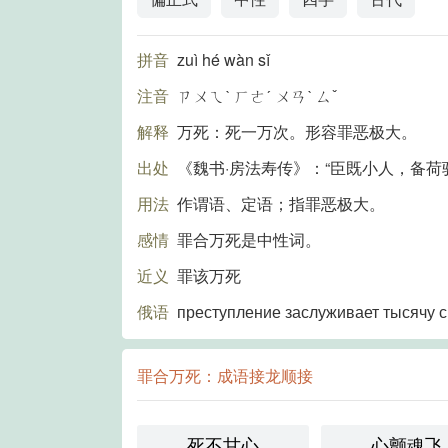
拼音
zuì hé wàn sǐ
注音
ㄗㄨㄟˋ ㄏㄜˊ ㄨㄢˋ ㄙˇ
解释
万死：死一万次。形容罪恶极大。
出处
《魏书·房法寿传》：“臣既小人，备
用法
作谓语、定语；指罪恶极大。
感情
罪合万死是中性词。
近义
罪该万死
俄语
преступление заслуживает тысячу 
罪合万死：成语接龙顺接
死不甘心
心颤魂飞