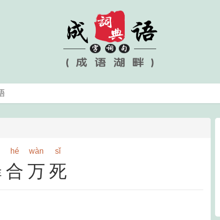
hé
wàn
sǐ
罪合万死