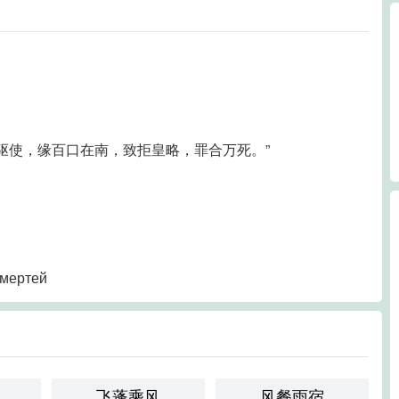
荷驱使，缘百口在南，致拒皇略，罪合万死。”
смертей
飞蓬乘风
风餐雨宿