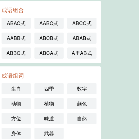
成语组合
ABAC式
AABC式
ABCC式
AABB式
ABCB式
ABAB式
ABBC式
ABCA式
A里AB式
成语组词
生肖
四季
数字
动物
植物
颜色
方位
味道
自然
身体
武器