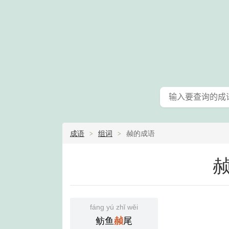
成语
组词
赪的成语
fáng yú zhǐ wěi
鲂鱼
尾
赪