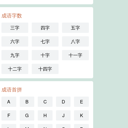
成语字数
三字
四字
五字
六字
七字
八字
九字
十字
十一字
十二字
十四字
成语首拼
A
B
C
D
E
F
G
H
J
K