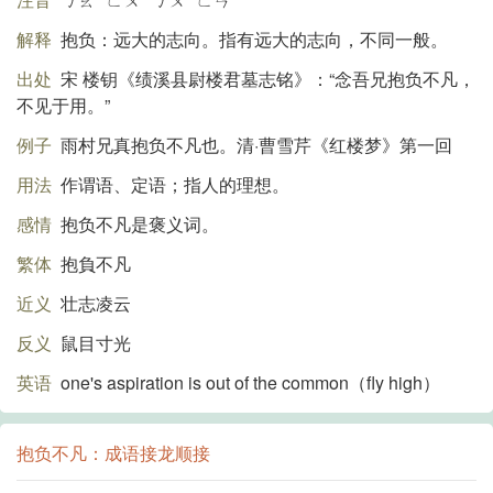
解释
抱负：远大的志向。指有远大的志向，不同一般。
出处
宋 楼钥《绩溪县尉楼君墓志铭》：“念吾兄抱负不凡，
不见于用。”
例子
雨村兄真抱负不凡也。清·曹雪芹《红楼梦》第一回
用法
作谓语、定语；指人的理想。
感情
抱负不凡是褒义词。
繁体
抱負不凡
近义
壮志凌云
反义
鼠目寸光
英语
one's aspiration is out of the common（fly high）
抱负不凡：成语接龙顺接