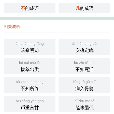
的成语
的成语
不
凡
相关成语
àn chá míng fǎng
ān hún dìng pò
暗察明访
安魂定魄
bá cuì chū lèi
bù zhī sǐ huó
拔萃出类
不知死活
bù zhī suǒ zhōng
bìng rù gǔ suǐ
不知所终
病入骨髓
bì zhòng yán gān
bǐ zhū mò fá
币重言甘
笔诛墨伐