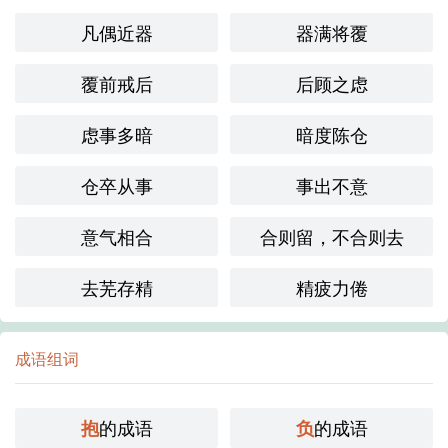
凡偶近器
器满将覆
覆前戒后
后顾之虑
虑事多暗
暗度陈仓
仓卒从事
事出不意
意气相合
合则留，不合则去
去芜存精
精疲力倦
成语组词
的成语
的成语
抱
负