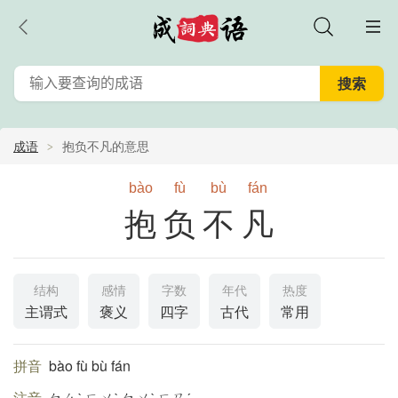
成语
抱负不凡的意思
bào
fù
bù
fán
抱负不凡
结构
感情
字数
年代
热度
主谓式
褒义
四字
古代
常用
拼音
bào fù bù fán
注音
ㄅㄠˋ ㄈㄨˋ ㄅㄨˋ ㄈㄢˊ