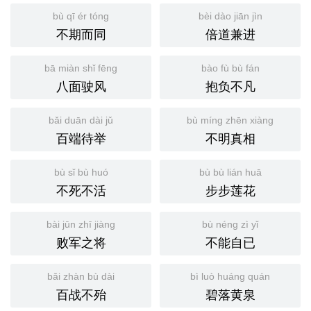
bù qī ér tóng
bèi dào jiān jìn
不期而同
倍道兼进
bā miàn shǐ fēng
bào fù bù fán
八面驶风
抱负不凡
bǎi duān dài jǔ
bù míng zhēn xiàng
百端待举
不明真相
bù sǐ bù huó
bù bù lián huā
不死不活
步步莲花
bài jūn zhī jiàng
bù néng zì yǐ
败军之将
不能自已
bǎi zhàn bù dài
bì luò huáng quán
百战不殆
碧落黄泉