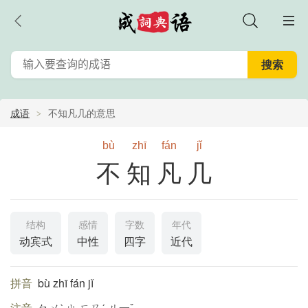
成语
不知凡几的意思
bù
zhī
fán
jǐ
不知凡几
结构
感情
字数
年代
动宾式
中性
四字
近代
拼音
bù zhī fán jǐ
注音
ㄅㄨˋ ㄓ ㄈㄢˊ ㄐ一ˇ