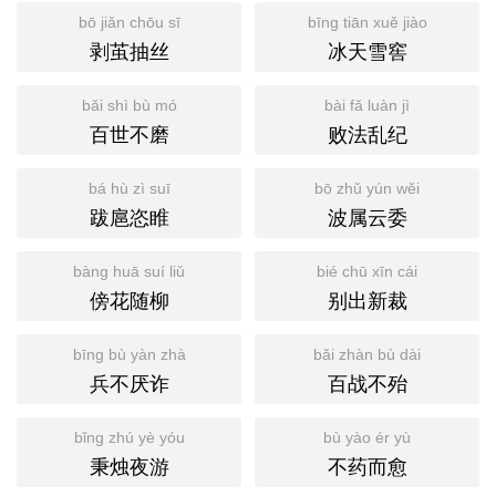
bō jiǎn chōu sī
bīng tiān xuě jiào
剥茧抽丝
冰天雪窖
bǎi shì bù mó
bài fǎ luàn jì
百世不磨
败法乱纪
bá hù zì suī
bō zhǔ yún wěi
跋扈恣睢
波属云委
bàng huā suí liǔ
bié chū xīn cái
傍花随柳
别出新裁
bīng bù yàn zhà
bǎi zhàn bù dài
兵不厌诈
百战不殆
bǐng zhú yè yóu
bù yào ér yù
秉烛夜游
不药而愈