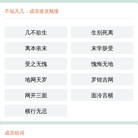
不知凡几：成语接龙顺接
几不欲生
生别死离
离本依末
末学肤受
受之无愧
愧悔无地
地网天罗
罗钳吉网
网开三面
面冷言横
横行无忌
成语组词