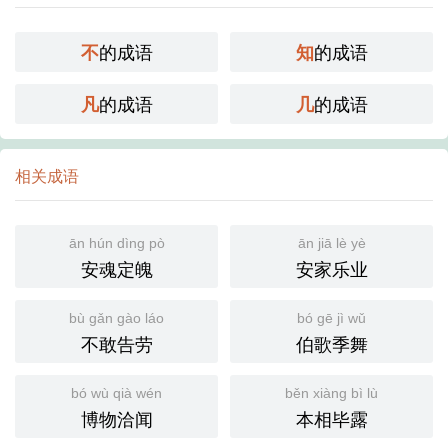
的成语
的成语
不
知
的成语
的成语
凡
几
相关成语
ān hún dìng pò
ān jiā lè yè
安魂定魄
安家乐业
bù gǎn gào láo
bó gē jì wǔ
不敢告劳
伯歌季舞
bó wù qià wén
běn xiàng bì lù
博物洽闻
本相毕露