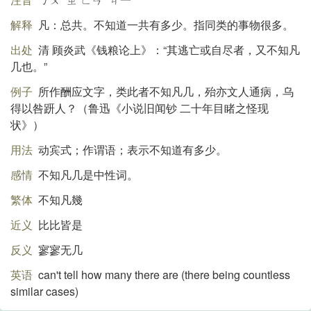
解释
凡：总共。不知道一共有多少。指同类的事物很多。
出处
清 顾炎武《钱粮论上》：“其逃亡或自尽者，又不知凡
几也。”
例子
所作酬应文字，类此者不知凡几，殆亦文人通病，乌
得以咎趼人？（鲁迅《小说旧闻钞 二十年目睹之怪现
状》）
用法
动宾式；作谓语；表示不知道有多少。
感情
不知凡几是中性词。
繁体
不知凡幾
近义
比比皆是
反义
寥寥无几
英语
can't tell how many there are (there being countless
similar cases)