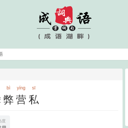
bì
yíng
sī
舞弊营私
热度
常用