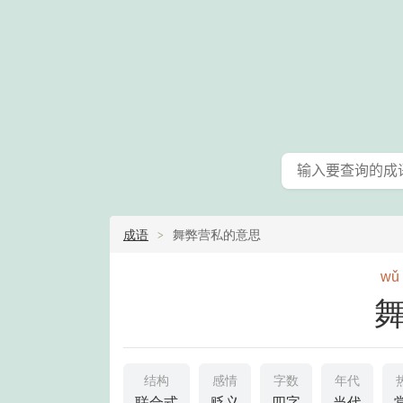
成语
舞弊营私的意思
wǔ
结构
感情
字数
年代
联合式
贬义
四字
当代