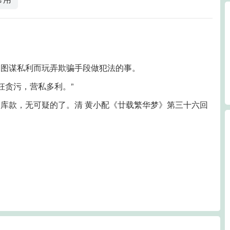
因图谋私利而玩弄欺骗手段做犯法的事。
枉贪污，营私多利。”
库款，无可疑的了。清 黄小配《廿载繁华梦》第三十六回