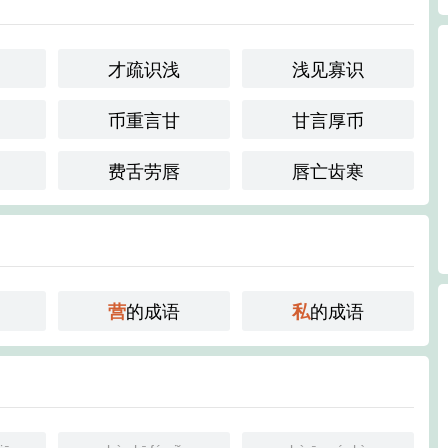
才疏识浅
浅见寡识
币重言甘
甘言厚币
费舌劳唇
唇亡齿寒
的成语
的成语
营
私