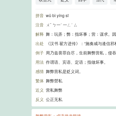
拼音
wǔ bì yíng sī
注音
ㄨˇ ㄅ一ˋ 一ㄥˊ ㄙ
解释
舞：玩弄；弊：指坏事；营：谋求。
出处
《汉书 翟方进传》：“施奏咸与逄信邪
例子
周乃兹畏罪自尽，生前舞弊营私，侵吞
用法
作谓语、宾语、定语；指做坏事。
感情
舞弊营私是贬义词。
繁体
舞弊營私
近义
营私舞弊
反义
公正无私
舞弊营私：成语接龙顺接