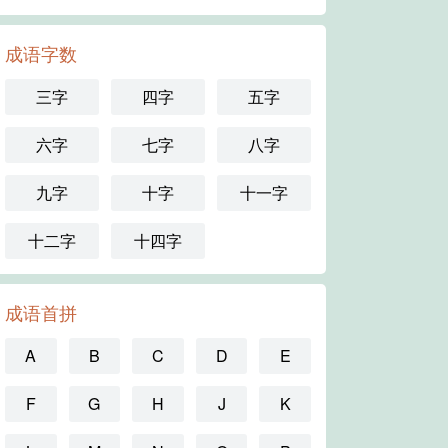
成语字数
三字
四字
五字
六字
七字
八字
九字
十字
十一字
十二字
十四字
成语首拼
A
B
C
D
E
F
G
H
J
K