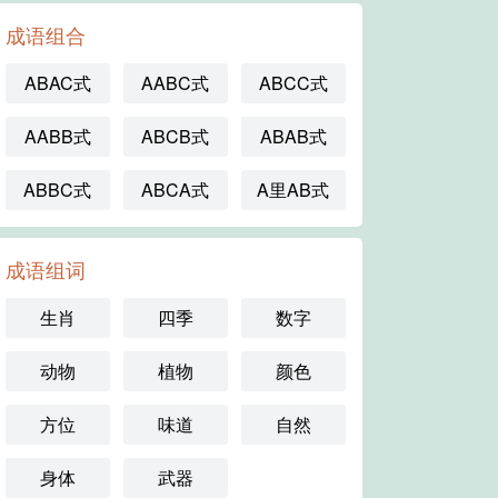
成语组合
ABAC式
AABC式
ABCC式
AABB式
ABCB式
ABAB式
ABBC式
ABCA式
A里AB式
成语组词
生肖
四季
数字
动物
植物
颜色
方位
味道
自然
身体
武器