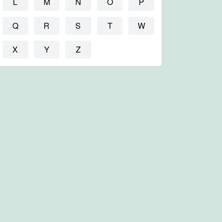
L
M
N
O
P
Q
R
S
T
W
X
Y
Z