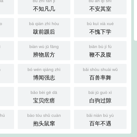
iā
bù zhī fán jǐ
bù ān qí shì
不知凡几
不安其室
ǎo
bá qián zhì hòu
bù kuì xià xué
跋前踬后
不愧下学
ì
biàn wù jū fāng
biān bù jí fù
辨物居方
鞭不及腹
n
bó wén qiáng zhì
bǎi shòu shuài wǔ
博闻强志
百兽率舞
bǎo bèi gē dā
bái jū guò xì
宝贝疙瘩
白驹过隙
shú
bào tóu shǔ cuàn
bǎi nián bú yù
抱头鼠窜
百年不遇