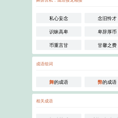
私心妄念
念旧怜才
识昧高卑
卑辞厚币
币重言甘
甘馨之费
成语组词
的成语
的成语
舞
弊
相关成语